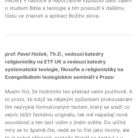
mezery v nabídce a nepochybně vypůsobí další zájem
o studium Bible a teologie a tím poslouží k dalšímu
růstu ve znalosti a aplikaci Božího slova.
prof. Pavel Hošek, Th.D.,
vedoucí katedry
religionistiky na ETF UK a vedoucí katedry
systematické teologie, filosofie a religionistiky na
Evangelikálním teologickém semináři v Praze
:
Musím říct, že hodnotím ten překlad velmi pozitivně. A
to proto, že když se nějakým způsobem prokousávám
tím nezvykle formulovaným textem, který se snaží co
nejvíc blížit řeckému originálu, tak mě napadají nové
souvislosti a ten text vidím v jiném světle. Do určité
míry se to špatně čte, nedá se to číst jako noviny, ale
to je právě přínosné, protože čtenář se zastaví a v