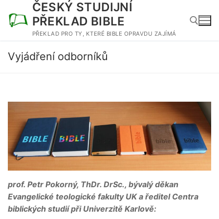
ČESKÝ STUDIJNÍ
Přeskočit
na
PŘEKLAD BIBLE
obsah
PŘEKLAD PRO TY, KTERÉ BIBLE OPRAVDU ZAJÍMÁ
Vyjádření odborníků
Hledat:
prof. Petr Pokorný, ThDr. DrSc., bývalý děkan
Evangelické teologické fakulty UK a ředitel Centra
biblických studií při Univerzitě Karlově: