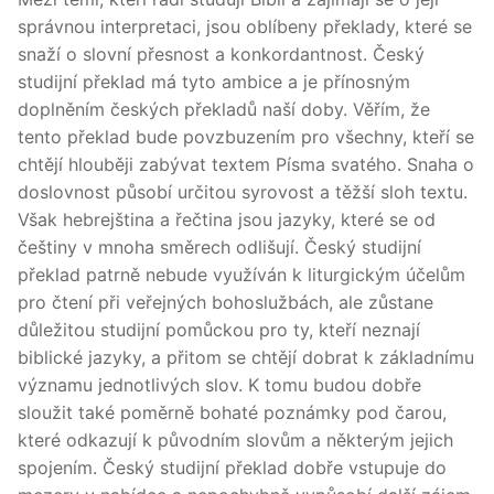
správnou interpretaci, jsou oblíbeny překlady, které se
snaží o slovní přesnost a konkordantnost. Český
studijní překlad má tyto ambice a je přínosným
doplněním českých překladů naší doby. Věřím, že
tento překlad bude povzbuzením pro všechny, kteří se
chtějí hlouběji zabývat textem Písma svatého. Snaha o
doslovnost působí určitou syrovost a těžší sloh textu.
Však hebrejština a řečtina jsou jazyky, které se od
češtiny v mnoha směrech odlišují. Český studijní
překlad patrně nebude využíván k liturgickým účelům
pro čtení při veřejných bohoslužbách, ale zůstane
důležitou studijní pomůckou pro ty, kteří neznají
biblické jazyky, a přitom se chtějí dobrat k základnímu
významu jednotlivých slov. K tomu budou dobře
sloužit také poměrně bohaté poznámky pod čarou,
které odkazují k původním slovům a některým jejich
spojením. Český studijní překlad dobře vstupuje do