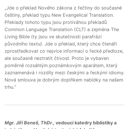
„Jde o překlad Nového zákona z řečtiny do současné
češtiny, překlad typu New Evangelical Translation.
Překlady tohoto typu jsou protiváhou překladů
Common Language Translation (CLT) a zejména The
Living Bible (ty jsou ve skutečnosti parafrází
původního textu). Jde o překlad, který chce čtenáři
zprostředkovat co nejvíce informací o řecké předloze,
ale současně neztratit čtivost. Proto je vybaven
poměrně rozsáhlým poznámkovým aparátem, který
zaznamenává i rozdíly mezi českými a řeckými idiomy.
Nová smlouva je dobrým doplňkem nabídky na našem
trhu.“
Mgr. Jiří Beneš, ThDr.,
vedoucí katedry biblistiky a