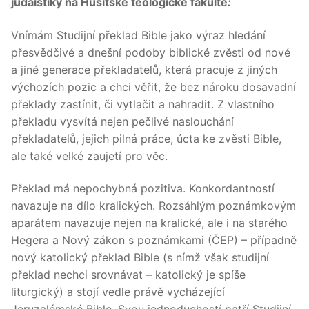
judaistiky na Husitské teologické fakultě
:
Vnímám Studijní překlad Bible jako výraz hledání
přesvědčivé a dnešní podoby biblické zvěsti od nové
a jiné generace překladatelů, která pracuje z jiných
výchozích pozic a chci věřit, že bez nároku dosavadní
překlady zastínit, či vytlačit a nahradit. Z vlastního
překladu vysvítá nejen pečlivé naslouchání
překladatelů, jejich pilná práce, úcta ke zvěsti Bible,
ale také velké zaujetí pro věc.
Překlad má nepochybná pozitiva. Konkordantností
navazuje na dílo kralických. Rozsáhlým poznámkovým
aparátem navazuje nejen na kralické, ale i na starého
Hegera a Nový zákon s poznámkami (ČEP) – případně
nový katolický překlad Bible (s nímž však studijní
překlad nechci srovnávat – katolický je spíše
liturgický) a stojí vedle právě vycházející