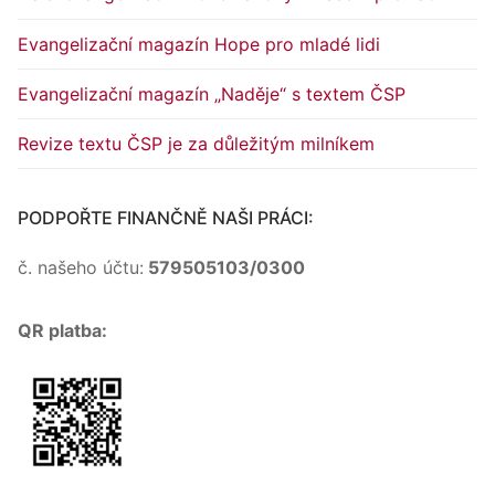
Evangelizační magazín Hope pro mladé lidi
Evangelizační magazín „Naděje“ s textem ČSP
Revize textu ČSP je za důležitým milníkem
PODPOŘTE FINANČNĚ NAŠI PRÁCI:
č. našeho účtu:
579505103/0300
QR platba: