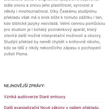
stále znovu a znovu jeho plastičnost, syrovost a
někdy i mnohoznačnost. Díky Českému studijnímu
překladu však má o krok blíže k tomuto zážitku i ten,
kdo biblické jazyky neovládá. Velmi cennou pomůckou
pro studium je i bohatý poznámkový aparát, který
otevírá další možné interpretační možnosti a obzory.
Studijní překlad by neměl chybět v knihovně nikoho,
kdo se těší z nikdy nekončícího zápasu o pochopení
zvěsti Písma.
NEJNOVĚJŠÍ ZPRÁVY:
Vzniká audioverze Staré smlouvy
Další evangelizační Nové zákony v našem překladu