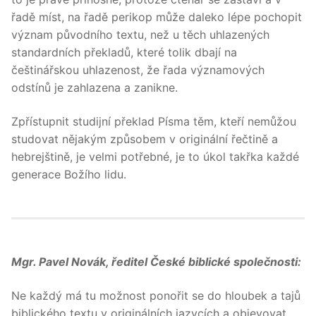
řadě míst, na řadě perikop může daleko lépe pochopit
význam původního textu, než u těch uhlazených
standardních překladů, které tolik dbají na
češtinářskou uhlazenost, že řada významových
odstínů je zahlazena a zanikne.
Zpřístupnit studijní překlad Písma těm, kteří nemůžou
studovat nějakým způsobem v originální řečtině a
hebrejštině, je velmi potřebné, je to úkol takřka každé
generace Božího lidu.
Mgr. Pavel Novák, ředitel České biblické společnosti:
Ne každý má tu možnost ponořit se do hloubek a tajů
biblického textu v originálních jazycích a objevovat