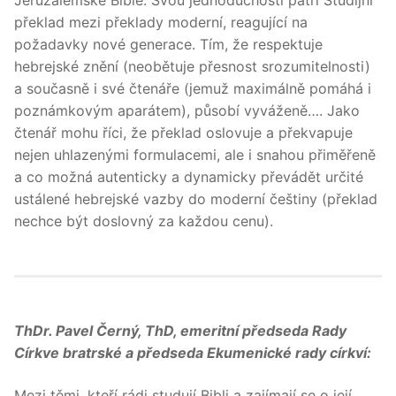
Jeruzalémské Bible. Svou jednoduchostí patří Studijní
překlad mezi překlady moderní, reagující na
požadavky nové generace. Tím, že respektuje
hebrejské znění (neobětuje přesnost srozumitelnosti)
a současně i své čtenáře (jemuž maximálně pomáhá i
poznámkovým aparátem), působí vyváženě…. Jako
čtenář mohu říci, že překlad oslovuje a překvapuje
nejen uhlazenými formulacemi, ale i snahou přiměřeně
a co možná autenticky a dynamicky převádět určité
ustálené hebrejské vazby do moderní češtiny (překlad
nechce být doslovný za každou cenu).
ThDr. Pavel Černý, ThD, emeritní předseda Rady
Církve bratrské a předseda Ekumenické rady církví:
Mezi těmi, kteří rádi studují Bibli a zajímají se o její