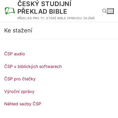
ČESKÝ STUDIJNÍ
Přeskočit
na
PŘEKLAD BIBLE
obsah
PŘEKLAD PRO TY, KTERÉ BIBLE OPRAVDU ZAJÍMÁ
Ke stažení
Hledat:
ČSP audio
ČSP v biblických softwarech
ČSP pro čtečky
Výroční zprávy
Náhled sazby ČSP